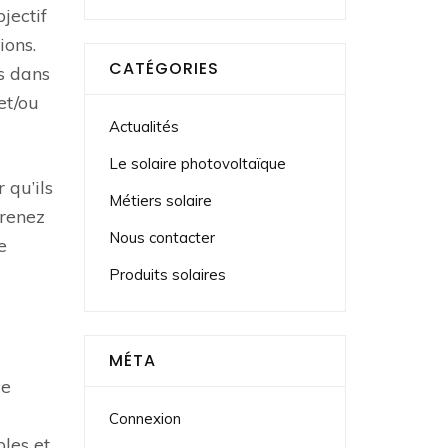
jectif
ions.
CATÉGORIES
s dans
et/ou
Actualités
Le solaire photovoltaïque
 qu’ils
Métiers solaire
prenez
Nous contacter
e
Produits solaires
MÉTA
de
Connexion
bles et