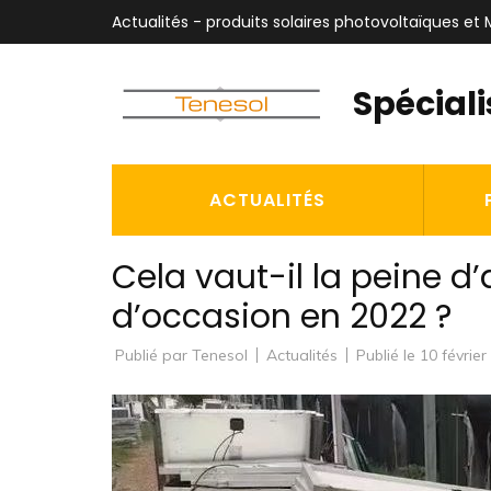
Aller
Actualités - produits solaires photovoltaïques e
au
contenu
Spécial
(Pressez
Entrée)
ACTUALITÉS
Cela vaut-il la peine d
d’occasion en 2022 ?
Publié par
Tenesol
Actualités
Publié le
10 février