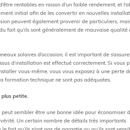
d’être rentables en raison d’un faible rendement, et l’ob
ment initial afin de les convertir en nouvelles installat
casion peuvent également provenir de particuliers, mai
u fait qu’ils sont généralement de mauvaise qualité 
eaux solaires d’occasion, il est important de s’assurer
sus d’installation est effectué correctement. Si vous 
s installer vous-même, vous vous exposez à une perte d
 la formation technique ne sont pas adéquates.
 plus petite.
n peut sembler être une bonne idée pour économiser 
la vérité. Un certain nombre de détails très importants
e fait qu’ils n’ont pas de garantie ou qu’ils sont sensi