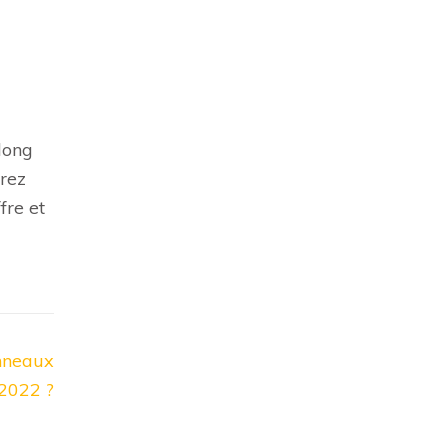
 long
urez
fre et
anneaux
 2022 ?