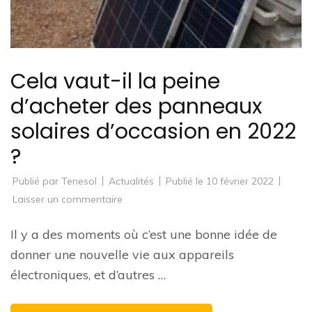
Cela vaut-il la peine
d’acheter des panneaux
solaires d’occasion en 2022
?
Publié par
Tenesol
Actualités
Publié le
10 février 2022
sur
Laisser un commentaire
Cela
vaut-
il
Il y a des moments où c’est une bonne idée de
la
peine
donner une nouvelle vie aux appareils
d’acheter
des
électroniques, et d’autres …
panneaux
solaires
d’occasion
en