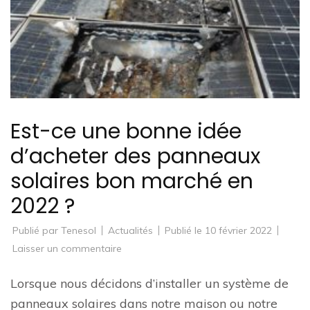
Est-ce une bonne idée
d’acheter des panneaux
solaires bon marché en
2022 ?
Publié par
Tenesol
Actualités
Publié le
10 février 2022
sur
Laisser un commentaire
Est-
ce
une
Lorsque nous décidons d’installer un système de
bonne
idée
panneaux solaires dans notre maison ou notre
d’acheter