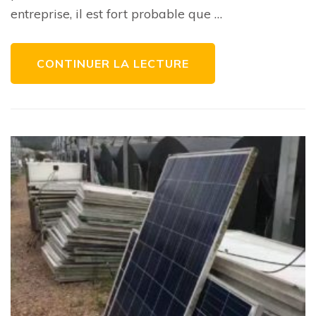
des
entreprise, il est fort probable que …
panneaux
solaires
bon
marché
en
CONTINUER LA LECTURE
2022
?