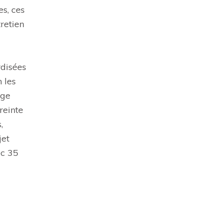
s, ces
retien
rdisées
 les
nge
reinte
,
jet
ec 35