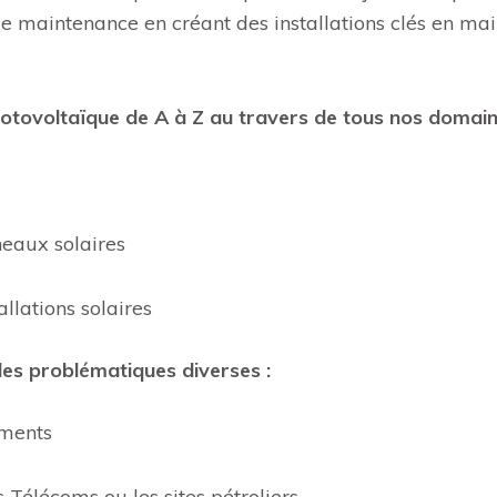
 de maintenance en créant des installations clés en ma
photovoltaïque de A à Z au travers de tous nos domai
eaux solaires
llations solaires
s problématiques diverses :
iments
es Télécoms ou les sites pétroliers