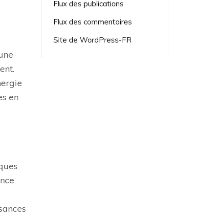
Flux des publications
Flux des commentaires
Site de WordPress-FR
 une
ent.
nergie
es en
ïques
ence
ssances