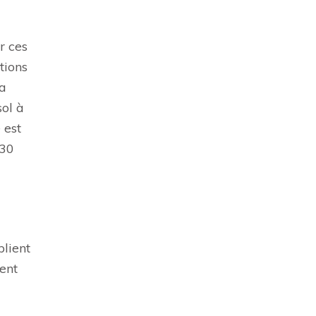
r ces
tions
la
sol à
 est
 30
plient
tent